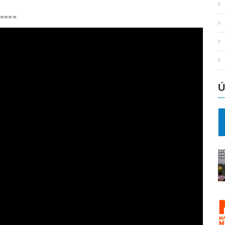
=====
Ú