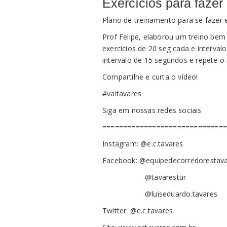
Exercícios para faze
Plano de treinamento para se fazer 
Prof Felipe, elaborou um treino bem
exercícios de 20 seg cada e intervalo
intervalo de 15 segundos e repete o
Compartilhe e curta o vídeo!
#vaitavares
Siga em nossas redes sociais
=============================
Instagram: @e.c.tavares
Facebook: @equipedecorredorestav
@tavarestur
@luiseduardo.tavares
Twitter: @e.c.tavares