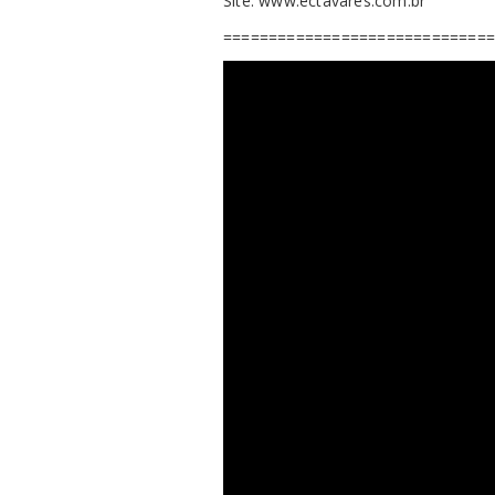
Site: www.ectavares.com.br
=============================