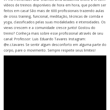
Login
vídeos de treinos disponíveis de hora em hora, que podem ser
feitos em casa! São mais de 600 profissionais trazendo aulas
de cross training, funcional, meditação, técnicas de corrida e
yoga, classificados pelas suas modalidades e intensidades. Os
views crescem e a comunidade cresce junto! Gostou do
treino? Conheça mais sobre esse profissional através de seu
canal: Professor: Luis Eduardo Tavares Instagram:
@e.c.tavares Se sentir algum desconforto em alguma parte do
corpo, pare o movimento. Sempre respeite seus limites!