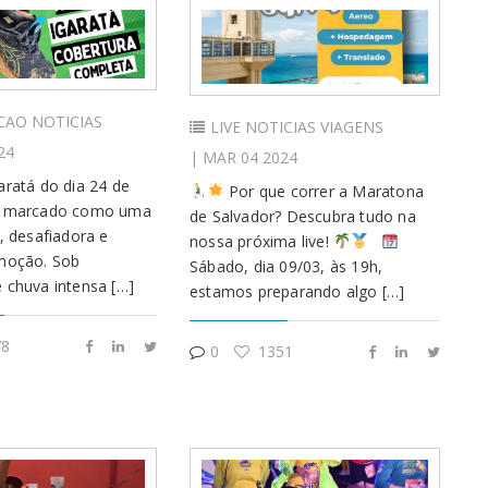
CAO
NOTICIAS
LIVE
NOTICIAS
VIAGENS
24
| MAR 04 2024
aratá do dia 24 de
Por que correr a Maratona
á marcado como uma
de Salvador? Descubra tudo na
a, desafiadora e
nossa próxima live!
emoção. Sob
Sábado, dia 09/03, às 19h,
 chuva intensa […]
estamos preparando algo […]
8
0
1351