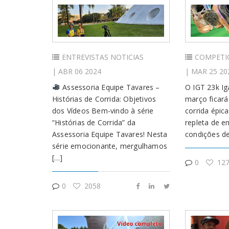
ENTREVISTAS
NOTICIAS
COMPETI
| ABR 06 2024
| MAR 25 20
Assessoria Equipe Tavares –
O IGT 23k Ig
Histórias de Corrida: Objetivos
março ficar
dos Vídeos Bem-vindo à série
corrida épic
“Histórias de Corrida” da
repleta de 
Assessoria Equipe Tavares! Nesta
condições de
série emocionante, mergulhamos
[…]
0
127
0
2058