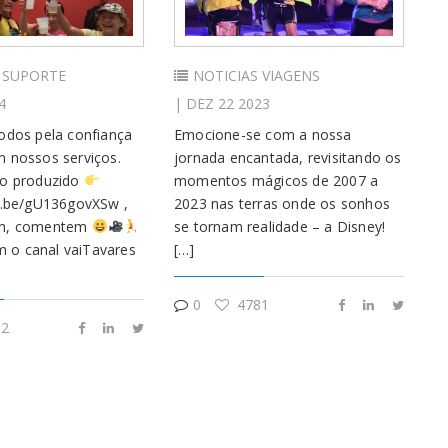
SUPORTE
NOTICIAS
VIAGENS
4
| DEZ 22 2023
odos pela confiança
Emocione-se com a nossa
 nossos serviços.
jornada encantada, revisitando os
eo produzido
momentos mágicos de 2007 a
u.be/gU136govXSw ,
2023 nas terras onde os sonhos
em, comentem
se tornam realidade – a Disney!
 o canal vaiTavares
[…]
0
4781
2