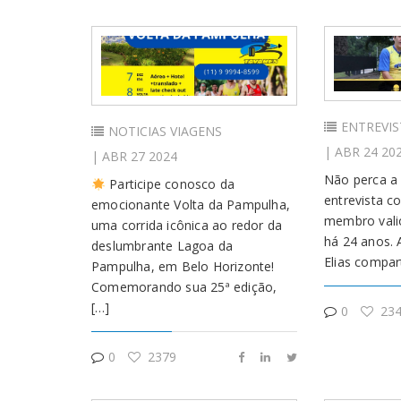
ENTREVIS
NOTICIAS
VIAGENS
| ABR 24 20
| ABR 27 2024
Não perca a
Participe conosco da
entrevista c
emocionante Volta da Pampulha,
membro vali
uma corrida icônica ao redor da
há 24 anos. 
deslumbrante Lagoa da
Elias compart
Pampulha, em Belo Horizonte!
Comemorando sua 25ª edição,
[…]
0
234
0
2379