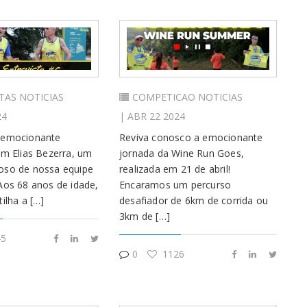
TAS
NOTICIAS
COMPETICAO
NOTICIAS
24
| ABR 22 2024
 emocionante
Reviva conosco a emocionante
om Elias Bezerra, um
jornada da Wine Run Goes,
oso de nossa equipe
realizada em 21 de abril!
Aos 68 anos de idade,
Encaramos um percurso
ilha a […]
desafiador de 6km de corrida ou
3km de […]
5
0
1126