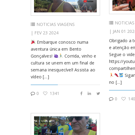
NOTICIAS
NOTICIAS
VIAGENS
| JAN 01 202
| FEV 23 2024
Obrigado a t
Embarque conosco numa
e atenção em
aventura única em Bento
Segue o vid
Gonçalves!
Corrida, vinho e
https://yout
cultura se unem em um final de
compartilh
semana inesquecível! Assista ao
Sigam
vídeo […]
no […]
0
1341
0
140