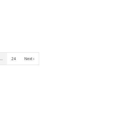
…
24
Next ›
Homepage
Equipe Tavares
Notícias
Contato
Log