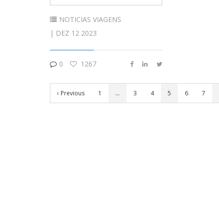
NOTICIAS
VIAGENS
| DEZ 12 2023
0
1267
‹ Previous
1
…
3
4
5
6
7
©2019 EC Tavares