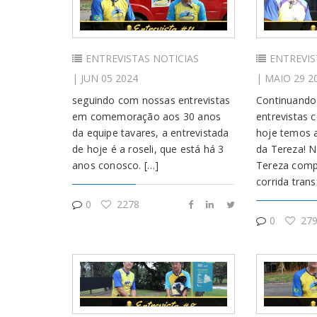
ENTREVISTAS
NOTICIAS
ENTREVIS
| JUN 05 2024
| MAIO 29 2
seguindo com nossas entrevistas
Continuando 
em comemoração aos 30 anos
entrevistas 
da equipe tavares, a entrevistada
hoje temos a
de hoje é a roseli, que está há 3
da Tereza! N
anos conosco. […]
Tereza comp
corrida tran
0
2278
0
279