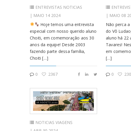
ENTREVISTAS
NOTICIAS
ENTREVIS
| MAIO 14 2024
| MAIO 08 2
Hoje temos uma entrevista
Não perca a 
especial com nosso querido aluno
do Vô Ludao
Choiti, em comemoração aos 30
aluno há 22 
anos da equipe! Desde 2003
Tavares! Nes
fazendo parte dessa família,
em comemor
Choiti […]
[…]
0
2367
0
230
NOTICIAS
VIAGENS
| ABR 30 2024