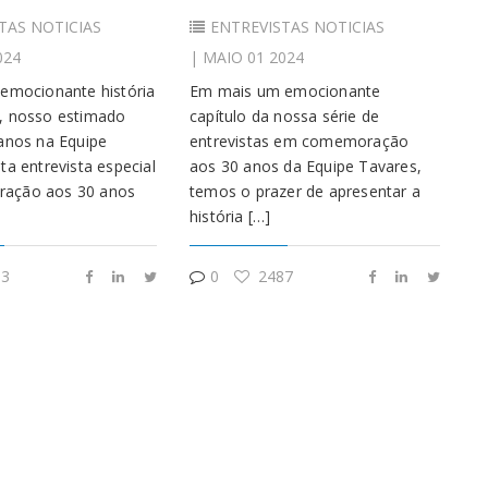
TAS
NOTICIAS
ENTREVISTAS
NOTICIAS
024
| MAIO 01 2024
emocionante história
Em mais um emocionante
, nosso estimado
capítulo da nossa série de
anos na Equipe
entrevistas em comemoração
ta entrevista especial
aos 30 anos da Equipe Tavares,
ação aos 30 anos
temos o prazer de apresentar a
história […]
3
0
2487