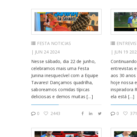
FESTA
NOTICIAS
ENTREVIS
| JUN 24 2024
| JUN 19 202
Nesse sábado, dia 22 de junho,
Continuando 
celebramos mais uma Festa
entrevistas
Junina inesquecível com a Equipe
aos 30 anos 
Tavares! Dançamos quadrilha,
hoje nossa e
saboreamos comidas típicas
inspiradora 
deliciosas e demos muitas […]
ela está […]
0
2443
0
371