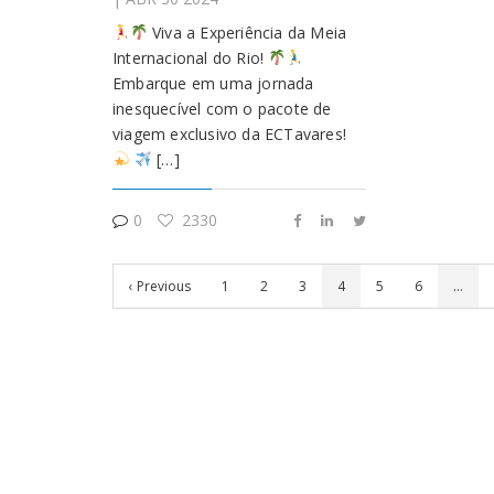
Viva a Experiência da Meia
Internacional do Rio!
Embarque em uma jornada
inesquecível com o pacote de
viagem exclusivo da ECTavares!
[…]
0
2330
‹ Previous
1
2
3
4
5
6
…