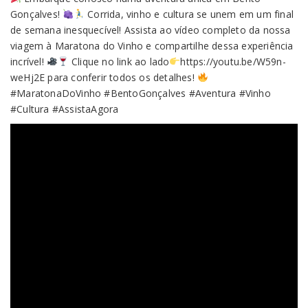
Login
Gonçalves!
Corrida, vinho e cultura se unem em um final
de semana inesquecível! Assista ao vídeo completo da nossa
viagem à Maratona do Vinho e compartilhe dessa experiência
incrível!
Clique no link ao lado
https://youtu.be/W59n-
weHj2E para conferir todos os detalhes!
#MaratonaDoVinho #BentoGonçalves #Aventura #Vinho
#Cultura #AssistaAgora