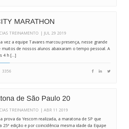
CITY MARATHON
CIAS
TREINAMENTO
| JUL 29 2019
a vez a equipe Tavares marcou presença, nesse grande
e muitos de nossos alunos abaixaram o tempo pessoal. A
as 4 h […]
3356
tona de São Paulo 20
CIAS
TREINAMENTO
| ABR 11 2019
a prova da Yescom realizada, a maratona de SP que
a 25ª edição e por coincidência mesma idade da Equipe