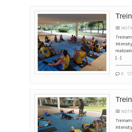
Trein
NOTI
Treiname
Intensit
realizad
[…]
0
Trei
NOTI
Treiname
Intensit