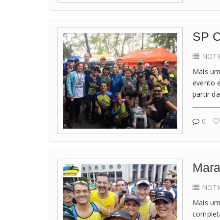
SP 
NOTI
Mais um
evento 
partir d
0
Mara
NOTI
Mais um
complet