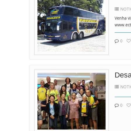
NOTI
Venha v
www.ect
0
Desa
NOTI
0