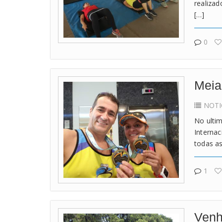
realizad
[…]
0
Meia
NOTI
No ultim
Internac
todas as
1
Venh