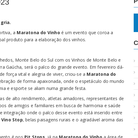
023
P
gria.
rtiva, a
Maratona do Vinho
é um evento que coroa a
pal produto para a elaboração dos vinhos.
C
nhedos, Monte Belo do Sul com os Vinhos de Monte Belo e
rra Gaúcha, será o palco do grande evento. Em fevereiro dá-
e força vital e alegria de viver, criou-se a
Maratona do
celebração de forma apaixonada, onde o espetáculo do mundo
omia e esporte se aliam numa grande festa.
tas de alto rendimento, atletas amadores, representantes de
upos de amigos e familiares em busca de harmonia e saúde
 integração onde o palco desse evento está inserido entre
e
Vino Stop
, belas paisagens rurais e o agradável aroma das
mento é nos
Pit Stops
, já na
Maratona do Vinho
a área de