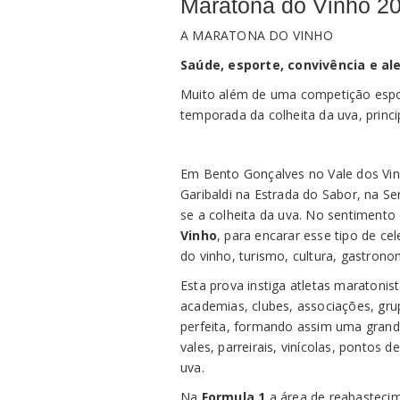
Maratona do Vinho 2
A MARATONA DO VINHO
Saúde, esporte, convivência e ale
Muito além de uma competição espo
temporada da colheita da uva, princi
Em Bento Gonçalves no Vale dos Vi
Garibaldi na Estrada do Sabor, na Se
se a colheita da uva. No sentimento d
Vinho
, para encarar esse tipo de 
do vinho, turismo, cultura, gastron
Esta prova instiga atletas maratonis
academias, clubes, associações, gr
perfeita, formando assim uma grande
vales, parreirais, vinícolas, pontos d
uva.
Na
Formula 1
a área de reabasteci