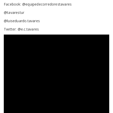
Facebook: @equipedecorredorestavares
@tavarestur
@luiseduardo.tavares
Twitter: @e.c.tavares