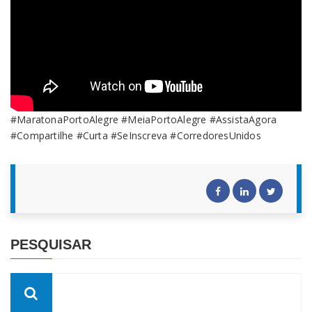
#MaratonaPortoAlegre #MeiaPortoAlegre #AssistaAgora
#Compartilhe #Curta #SeInscreva #CorredoresUnidos
PESQUISAR