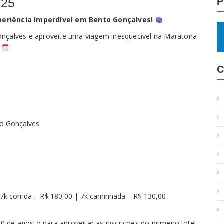
025
P
periência Imperdível em Bento Gonçalves!
onçalves e aproveite uma viagem inesquecível na Maratona
!
C
to Gonçalves
| 7k corrida – R$ 180,00 | 7k caminhada – R$ 130,00
0 de agosto para aproveitar as inscrições do primeiro lote!