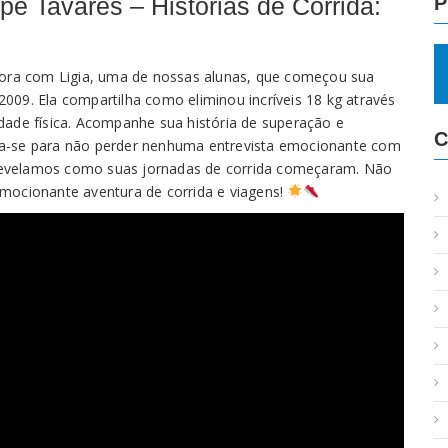
e Tavares – Histórias de Corrida:
P
dora com Ligia, uma de nossas alunas, que começou sua
009. Ela compartilha como eliminou incríveis 18 kg através
dade física. Acompanhe sua história de superação e
C
va-se para não perder nenhuma entrevista emocionante com
evelamos como suas jornadas de corrida começaram. Não
mocionante aventura de corrida e viagens!