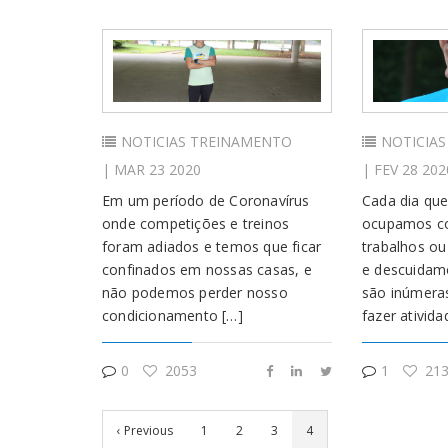
NOTICIAS
TREINAMENTO
NOTICIAS
| MAR 23 2020
| FEV 28 202
Em um período de Coronavírus
Cada dia que
onde competições e treinos
ocupamos co
foram adiados e temos que ficar
trabalhos ou
confinados em nossas casas, e
e descuidam
não podemos perder nosso
são inúmera
condicionamento […]
fazer ativida
0
2053
1
213
‹ Previous
1
2
3
4