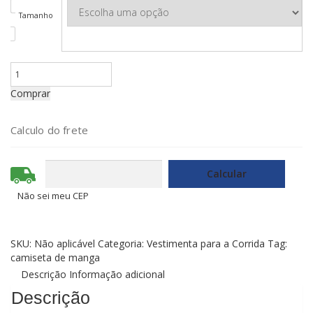
Tamanho
Camiseta
oficial
Comprar
da
Tavares
2021
Calculo do frete
manga
longa
quantidade
Não sei meu CEP
SKU:
Não aplicável
Categoria:
Vestimenta para a Corrida
Tag:
camiseta de manga
Descrição
Informação adicional
Descrição