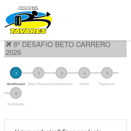
8º DESAFIO BETO CARRERO
2026
1
2
3
4
5
Identificação
Dados Pessoais
Acompanhantes
Pacote
Pagamento
6
Confirmação