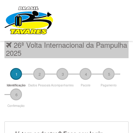
26ª Volta Internacional da Pampulha
2025
1
2
3
4
5
Identificação
Dados Pessoais
Acompanhantes
Pacote
Pagamento
6
Confirmação